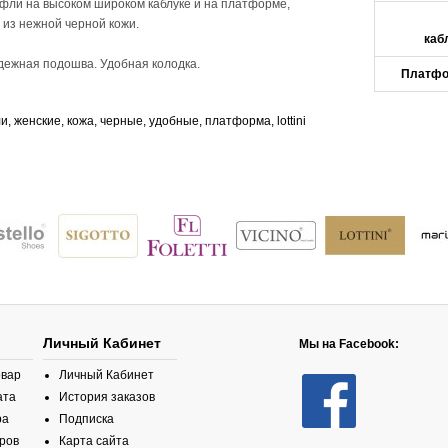
фли на высоком широком каблуке и на платформе,
из нежной черной кожи.
каб
дежная подошва. Удобная колодка.
Платфо
ли
,
женские
,
кожа
,
черные
,
удобные
,
платформа
,
lottini
Личный Кабинет
Мы на Facebook:
овар
Личный Кабинет
ата
История заказов
ра
Подписка
ров
Карта сайта