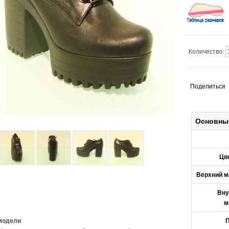
Количество:
Поделиться
Основны
Цв
Верхний м
Вну
м
модели