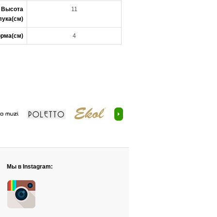
Высота
11
лука(см)
рма(см)
4
Мы в Instagram: